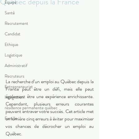
Québec depuis la France
Equipe
Santé
Recrutement
Candidat
Ethique
Logistique
Administratif
Recruteurs
La recherche d’un emploi au Québec depuis la 
Entrepreneuriat
France peut être un défi, mais elle peut 
également être une expérience enrichissante. 
Intégration
Cependant, plusieurs erreurs courantes 
résidence permanente québec
peuvent entraver votre succès. Cet article met 
Famille
en lumière cinq erreurs à éviter pour maximiser 
vos chances de décrocher un emploi au 
Québec. 