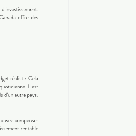
d'investissement. 
 Canada offre des 
get réaliste. Cela 
quotidienne. Il est 
essentiel de tenir compte des fluctuations du taux de change si vous transférez des fonds d'un autre pays. 
 pouvez compenser 
issement rentable 