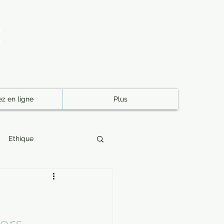
E
z en ligne
Plus
Ethique
permanente québec
iers