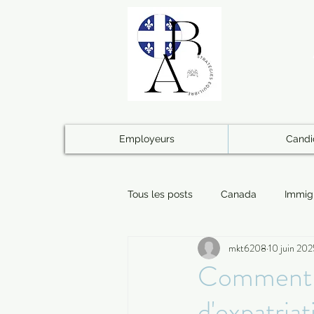
Employeurs
Candi
Tous les posts
Canada
Immig
mkt6208
10 juin 20
Logistique
Administratif
Comment pu
d'expatriat
Famille