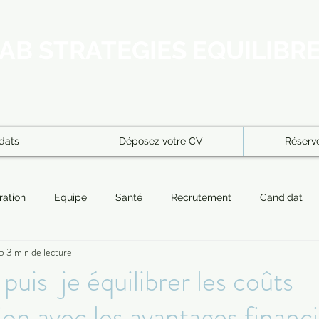
AB STRATEGIES EQUILIBR
dats
Déposez votre CV
Réserve
ration
Equipe
Santé
Recrutement
Candidat
25
3 min de lecture
Recruteurs
Entrepreneuriat
Intégration
résidence 
is-je équilibrer les coûts
ion avec les avantages financ