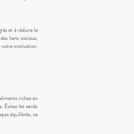
ès et à réduire le 
des liens sociaux, 
chaque petit pas compte. Célébrez vos succès, même les plus modestes, pour maintenir votre motivation. 
liments riches en 
 Évitez les excès 
pas équilibrés, ce 