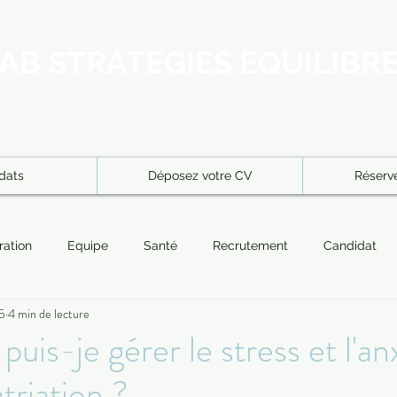
AB STRATEGIES EQUILIBR
dats
Déposez votre CV
Réserve
ration
Equipe
Santé
Recrutement
Candidat
5
4 min de lecture
Recruteurs
Entrepreneuriat
Intégration
résidence 
is-je gérer le stress et l'an
atriation ?