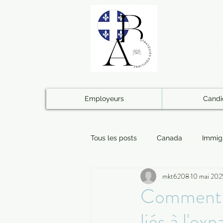
Employeurs
Candi
Tous les posts
Canada
Immig
mkt6208
10 mai 202
Logistique
Administratif
Comment pu
liés à l'exp
Famille