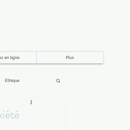
E
z en ligne
Plus
Ethique
permanente québec
xiété