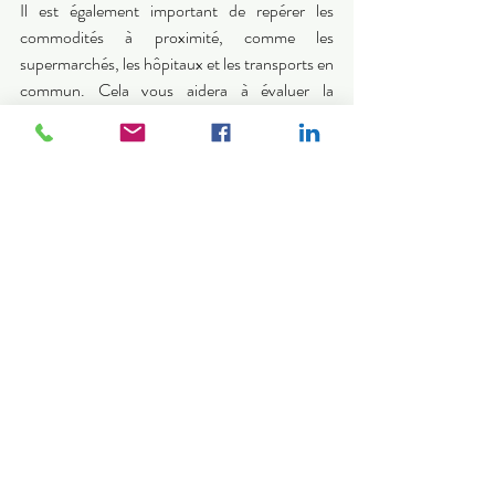
Il est également important de repérer les 
commodités à proximité, comme les 
supermarchés, les hôpitaux et les transports en 
commun. Cela vous aidera à évaluer la 
praticité de votre futur logement. Une bonne 
accessibilité aux services essentiels peut 
significativement améliorer votre qualité de vie 
dans un nouveau pays. 
Réseautage 
Profiter de ces visites pour rencontrer d'autres 
expatriés ou des locaux peut enrichir votre 
expérience. Établir des contacts avant votre 
arrivée vous fournira un réseau de soutien, ce 
qui peut être particulièrement précieux lors des 
premiers mois d'adaptation.
La préparation est la clé d'une expatriation 