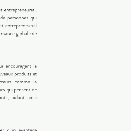
 entrepreneurial. 
 de personnes qui 
t entrepreneurial 
rmance globale de 
ui encouragent la 
uveaux produits et 
ecteurs comme la 
urs qui pensent de 
ts, aidant ainsi 
er d'un avantage 