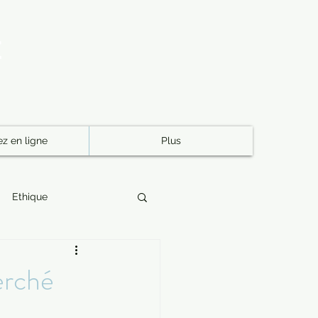
E
z en ligne
Plus
Ethique
permanente québec
erché