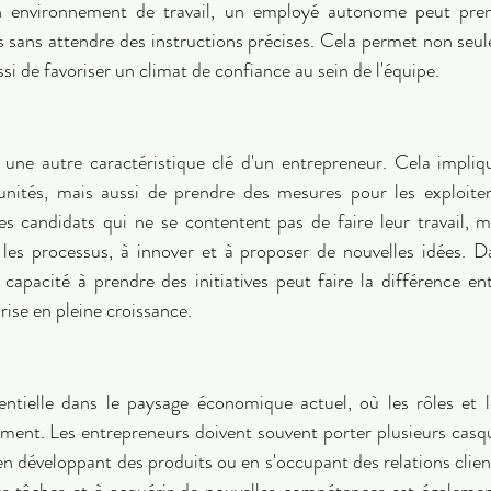
 environnement de travail, un employé autonome peut prendre
 sans attendre des instructions précises. Cela permet non seul
ssi de favoriser un climat de confiance au sein de l'équipe. 
st une autre caractéristique clé d'un entrepreneur. Cela impli
tunités, mais aussi de prendre des mesures pour les exploite
es candidats qui ne se contentent pas de faire leur travail, m
 les processus, à innover et à proposer de nouvelles idées. 
 capacité à prendre des initiatives peut faire la différence ent
ise en pleine croissance. 
entielle dans le paysage économique actuel, où les rôles et le
ent. Les entrepreneurs doivent souvent porter plusieurs casque
en développant des produits ou en s'occupant des relations clien
tes tâches et à acquérir de nouvelles compétences est égalemen