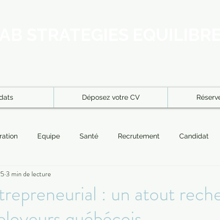
AB STRATEGIES EQUILIBR
dats
Déposez votre CV
Réserve
ration
Equipe
Santé
Recrutement
Candidat
25
3 min de lecture
Recruteurs
Entrepreneuriat
Intégration
résidence 
ntrepreneurial : un atout rech
ployeurs québécois