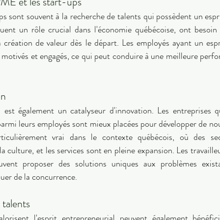
ME et les start-ups 
s sont souvent à la recherche de talents qui possèdent un esprit
ouent un rôle crucial dans l'économie québécoise, ont besoin
 création de valeur dès le départ. Les employés ayant un espri
motivés et engagés, ce qui peut conduire à une meilleure perfo
on 
al est également un catalyseur d'innovation. Les entreprises q
ve parmi leurs employés sont mieux placées pour développer de no
rticulièrement vrai dans le contexte québécois, où des s
 la culture, et les services sont en pleine expansion. Les travaille
vent proposer des solutions uniques aux problèmes existan
quer de la concurrence. 
 talents 
lorisent l'esprit entrepreneurial peuvent également bénéfici