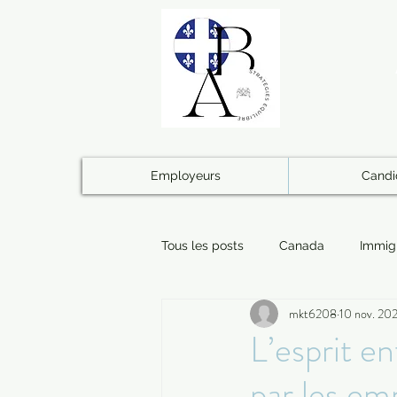
Employeurs
Candi
Tous les posts
Canada
Immig
mkt6208
10 nov. 20
Logistique
Administratif
L’esprit e
par les em
Famille