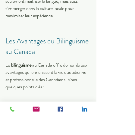
seulement maîtriser la langue, mais aussi 
s'immerger dans la culture locale pour 
maximiser leur expérience.
Les Avantages du Bilinguisme 
au Canada
Le 
bilinguisme
 au Canada offre de nombreux 
avantages qui enrichissent la vie quotidienne 
et professionnelle des Canadiens. Voici 
quelques points clés :
Langues Officielles
Le Canada reconnaît officiellement deux 
langues : le français et l'anglais. Cela 
permet à chacun de s'exprimer dans la 