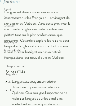
Québec
Equipe
Santé
L'anglais est devenu une compétence 
essentielle pour les Français qui envisagent de 
Recrutement
s'expatrier au Québec. Dans cette province, la 
Candidat
maîtrise de l'anglais ouvre de nombreuses 
Ethique
portes, tant sur le plan professionnel que 
personnel. Cet article explore les raisons pour 
Logistique
lesquelles l'anglais est si important et comment 
Administratif
il peut faciliter l'intégration des expatriés 
français dans leur nouvelle vie au Québec.
Recruteurs
Entrepreneuriat
Points Clés
Intégration
L'anglais est souvent un critère 
résidence permanente québec
déterminant pour les recruteurs au 
Famille
Québec. Cela souligne l'importance de 
maîtriser l'anglais pour les candidats 
souhaitant se démarquer dans un 