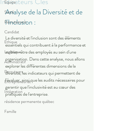
Indicateurs Clés
Equipe
Analyse de la Diversité et de 
Santé
l'Inclusion : 
Recrutement
Candidat
La diversité et l'inclusion sont des éléments 
Ethique
essentiels qui contribuent à la performance et 
au bien-être des employés au sein d'une 
Logistique
organisation. Dans cette analyse, nous allons 
Administratif
explorer les différentes dimensions de la 
Recruteurs
diversité, les indicateurs qui permettent de 
l'évaluer, ainsi que les audits nécessaires pour 
Entrepreneuriat
garantir que l'inclusivité est au cœur des 
Intégration
pratiques de l'entreprise. 
résidence permanente québec
Famille