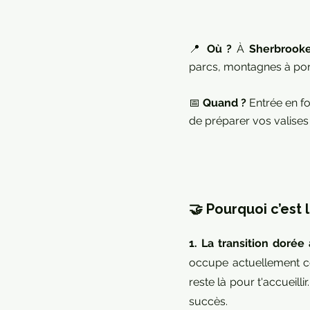
📍
Où ?
À
Sherbrook
parcs, montagnes à port
📅
Quand ?
Entrée en fo
de préparer vos valises
🤝 Pourquoi c’est 
1. La transition dorée
occupe actuellement ce
reste là pour t'accueill
succès.