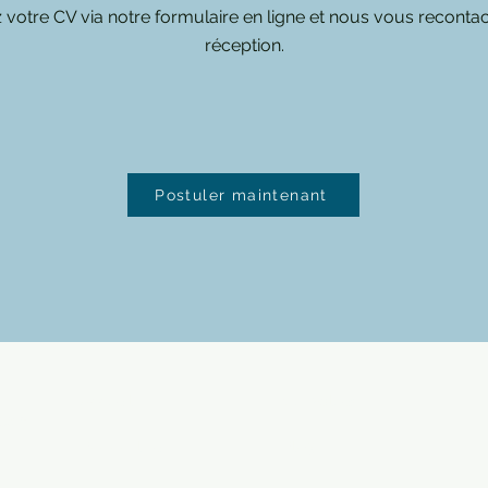
votre CV via notre formulaire en ligne et nous vous reconta
réception.
Postuler maintenant
Accueil
Our values
.com
Book online
Blog