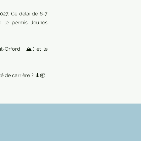
027. Ce délai de 6-7
e le permis Jeunes
-Orford ! 🏔️) et le
é de carrière ? 🌲📦