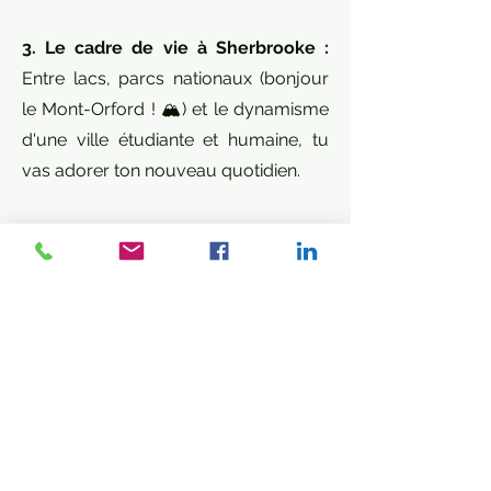
3. Le cadre de vie à Sherbrooke :
Entre lacs, parcs nationaux (bonjour
le Mont-Orford ! 🏔️) et le dynamisme
d'une ville étudiante et humaine, tu
vas adorer ton nouveau quotidien.
Alors, prêt(e) à troquer la routine pour
les grands espaces et une superbe
opportunité de carrière ? 🌲📦
Comment postuler ?
Envoyez votre CV via notre
formulaire en ligne et nous vous
recontacterons à réception.