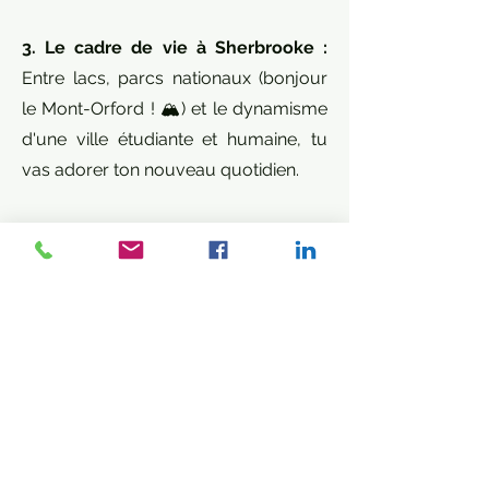
3. Le cadre de vie à Sherbrooke :
Entre lacs, parcs nationaux (bonjour
le Mont-Orford ! 🏔️) et le dynamisme
d'une ville étudiante et humaine, tu
vas adorer ton nouveau quotidien.
Alors, prêt(e) à troquer la routine pour
les grands espaces et une superbe
opportunité de carrière ? 🌲📦
Comment postuler ?
Envoyez votre CV via notre
formulaire en ligne et nous vous
recontacterons à réception.