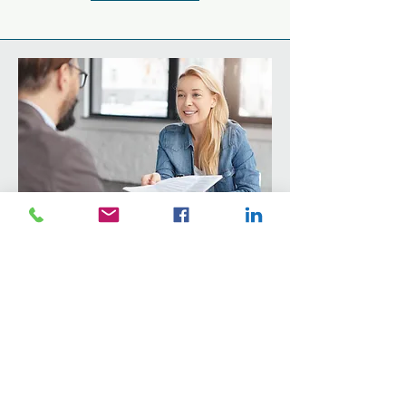
Recrutement international
Optimisez votre productivité, on
s'occupe du reste.
Chez AB Stratégies Équilibre, nous simplifions
le recrutement de travailleurs étrangers
temporaires pour vous permettre de gagner