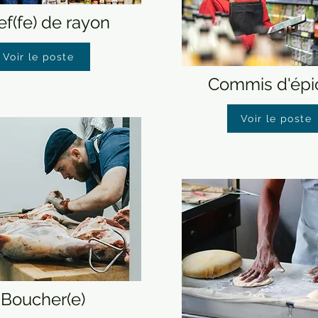
f(fe) de rayon
Voir le poste
Commis d'épi
Voir le poste
Boucher(e)