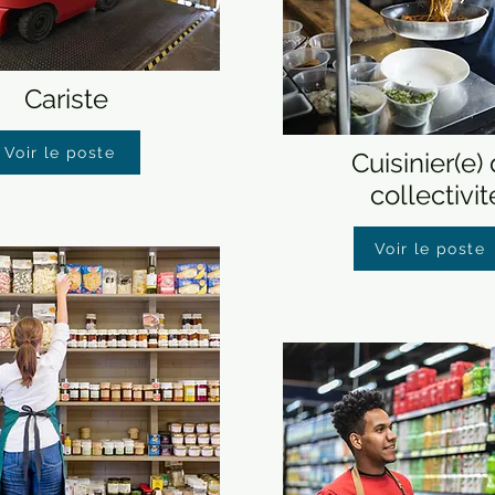
Cariste
Voir le poste
Cuisinier(e)
collectivit
Voir le poste