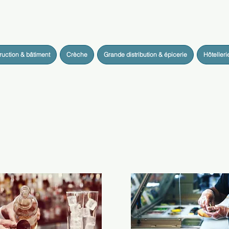
ruction & bâtiment
Crèche
Grande distribution & épicerie
Hôtelleri