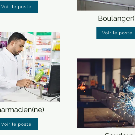
Voir le poste
Boulanger(
Voir le poste
armacien(ne)
Voir le poste