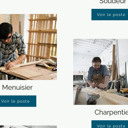
Soudeur
Voir le poste
Menuisier
Voir le poste
Charpentie
Voir le poste