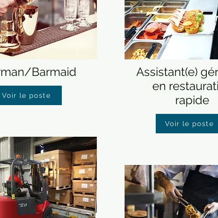
rman/Barmaid
Assistant(e) gér
en restaurat
Voir le poste
rapide
Voir le poste