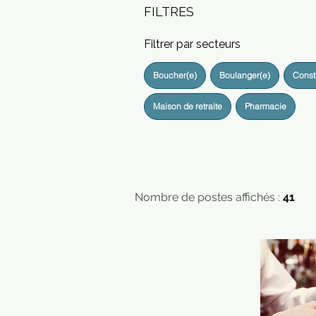
FILTRES
Filtrer par secteurs
Boucher(e)
Boulanger(e)
Const
Maison de retraite
Pharmacie
Nombre de postes affichés :
41