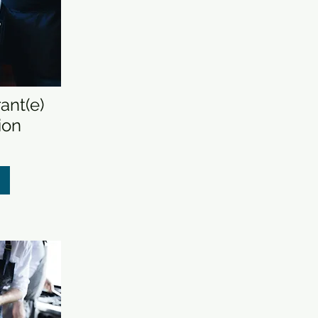
ant(e)
ion