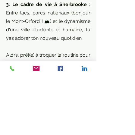
3. Le cadre de vie à Sherbrooke :
Entre lacs, parcs nationaux (bonjour
le Mont-Orford ! 🏔️) et le dynamisme
d'une ville étudiante et humaine, tu
vas adorer ton nouveau quotidien.
Alors, prêt(e) à troquer la routine pour
les grands espaces et une superbe
opportunité de carrière ? 🌲📦
Comment postuler ?
Envoyez votre CV via notre
formulaire en ligne et nous vous
recontacterons à réception.