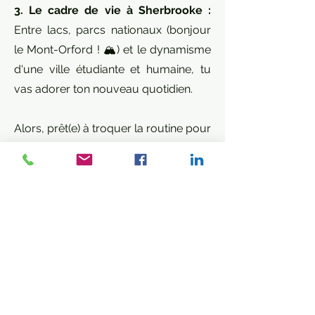
3. Le cadre de vie à Sherbrooke :
Entre lacs, parcs nationaux (bonjour
le Mont-Orford ! 🏔️) et le dynamisme
d'une ville étudiante et humaine, tu
vas adorer ton nouveau quotidien.
Alors, prêt(e) à troquer la routine pour
les grands espaces et une superbe
opportunité de carrière ? 🌲📦
Comment postuler ?
Envoyez votre CV via notre
formulaire en ligne et nous vous
recontacterons à réception.