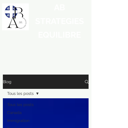
AB
STRATEGIES
EQUILIBRE
Blog
Tous les posts
Tous les posts
Canada
Immigration