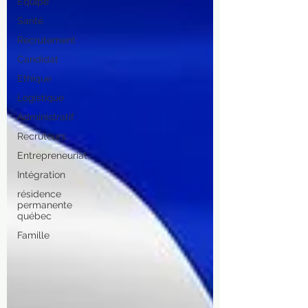
Equipe
Santé
Recrutement
Candidat
Ethique
Logistique
Administratif
Recruteurs
Entrepreneuriat
Intégration
résidence
permanente
québec
Famille