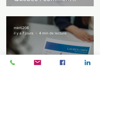
Recrutement international au
Québec : comment
embaucher rapidement
grâce au permis Jeunes
Professionnels
mkt6208
il y a 7 jours
4 min de lecture
Comment trouver un emploi
au Québec avant de quitter
la France
mkt6208