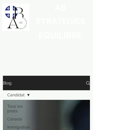
AB
STRATEGIES
EQUILIBRE
Blog
Candidat
Tous les
posts
Canada
Immigration