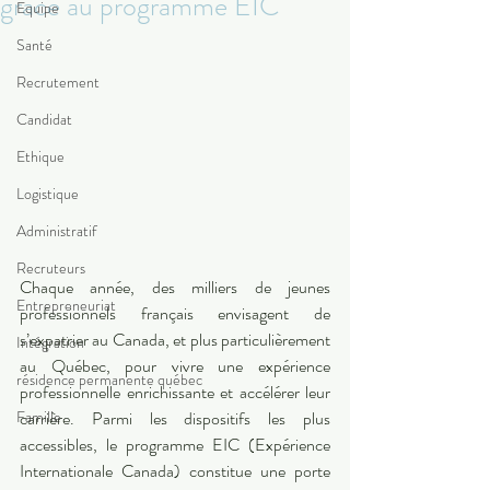
grâce au programme EIC
Equipe
Santé
Recrutement
Candidat
Ethique
Logistique
Administratif
Recruteurs
Chaque année, des milliers de jeunes 
Entrepreneuriat
professionnels français envisagent de 
s’expatrier au Canada, et plus particulièrement 
Intégration
au Québec, pour vivre une expérience 
résidence permanente québec
professionnelle enrichissante et accélérer leur 
Famille
carrière. Parmi les dispositifs les plus 
accessibles, le programme EIC (Expérience 
Internationale Canada) constitue une porte 