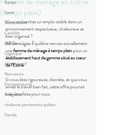
Femme de ménage en Estrie
Equipe
(temps plein)
Santé
Vous recherchez un emploi stable dans un 
Recrutement
environnement respectueux, chaleureux et 
Candidat
bien organisé ?
AB Stratégies Équilibre recrute actuellement 
Ethique
une 
femme de ménage à temps plein
 pour un 
Logistique
établissement haut de gamme situé au cœur 
Administratif
de l’Estrie
.
Recruteurs
Si vous êtes rigoureuse, discrète, et que vous 
Entrepreneuriat
aimez le travail bien fait, cette offre pourrait 
bien être faite pour vous.
Intégration
résidence permanente québec
Famille