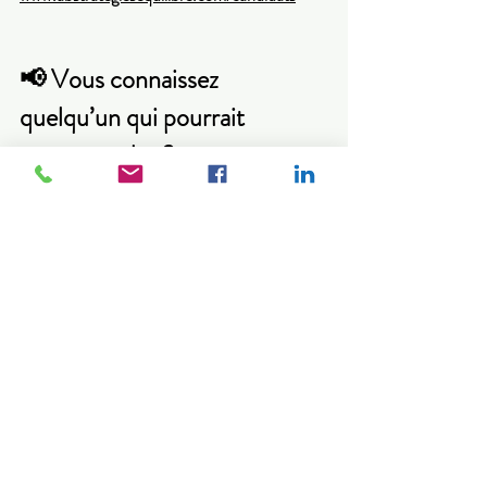
📢 Vous connaissez 
quelqu’un qui pourrait 
correspondre ?
N’hésitez pas à 
partager cet article autour de 
vous
 : une amie, une cousine, une ancienne 
collègue — votre recommandation peut faire 
la différence !
AB Stratégies Équilibre
Emploi Québec
poste entretien ménager Québec
travail à temps plein ménage
emploi femme de ménage Estrie
emploi dans établissement haut de gamme Québec.
recrutement hôtellerie Estrie
offre d’emploi ménage hôtel
Emploi Estrie
Recrutement