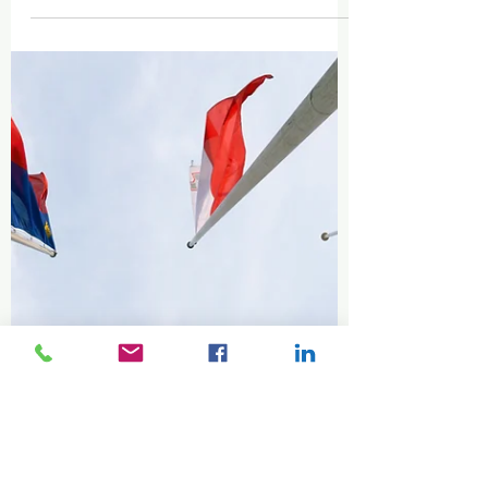
réglementé(e) en
immigration (CRIC)
AB Stratégies Équilibre recrute un(e)
Consultant(e) réglementé(e) en immigration
(CRIC). Poste permanent à temps plein, 40
h/semaine. Sherbrooke + télétravail. 30 $/h.
Permis CICC actif obligatoire.