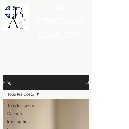
AB
STRATEGIES
EQUILIBRE
Blog
Tous les posts
Tous les posts
Canada
Immigration