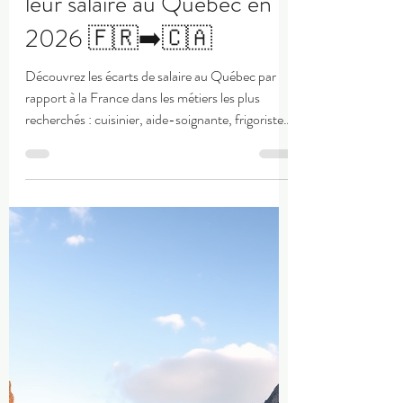
20 mai
6 min de lecture
France VS Québec : ces
métiers français qui
peuvent quasiment doubler
leur salaire au Québec en
2026 🇫🇷➡️🇨🇦
Découvrez les écarts de salaire au Québec par
rapport à la France dans les métiers les plus
recherchés : cuisinier, aide-soignante, frigoriste,
boulanger, boucher et plus encore. Comparatif
complet des salaires et opportunités au Québec
pour les Français.