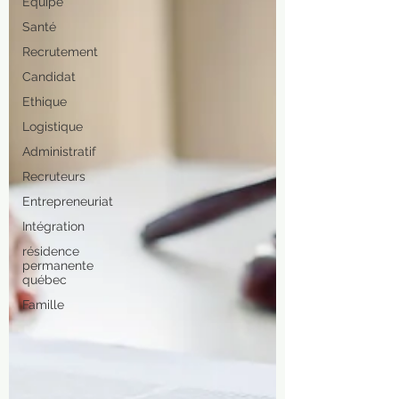
Equipe
Santé
Recrutement
Candidat
Ethique
Logistique
Administratif
Recruteurs
Entrepreneuriat
Intégration
résidence
permanente
québec
Famille